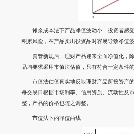
摊余成本法下产品净值波动小，投资者感受
积累风险，在产品卖出投资品时容易导致净值
资管新规后，理财产品迎来全面净值化，除
品均要求采用市值法估值，只有符合一定条件
市值法估值真实地反映理财产品所投资产的
每交易日根据市场利率、信用资质、流动性及
整，产品的价格也随之调整。
市值法下的净值曲线