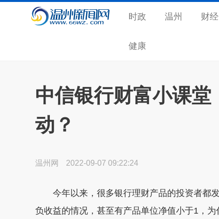
时政
温州
财经
健康
中信银行财富小课堂
动？
温州网
2022-09-07 09:22:24
今年以来，很多银行理财产品的投资者都发
负收益的情况，甚至有产品单位净值小于1，为