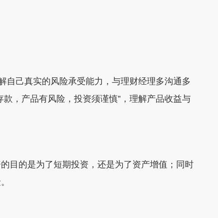
解自己真实的风险承受能力，与理财经理多沟通多
存款，产品有风险，投资须谨慎”，理解产品收益与
的目的是为了短期投资，还是为了资产增值；同时
险。