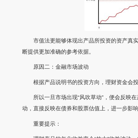
市值法更能够体现出产品所投资的资产真实
断提供更加准确的参考依据。
原因二：金融市场波动
根据产品说明书的投资方向，理财资金会投
所以一旦市场出现“风吹草动”，便会反映在
动，直接反映在债券和股票估值上，进一步影
重要提示：