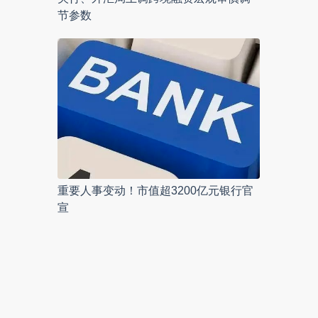
节参数
重要人事变动！市值超3200亿元银行官
宣