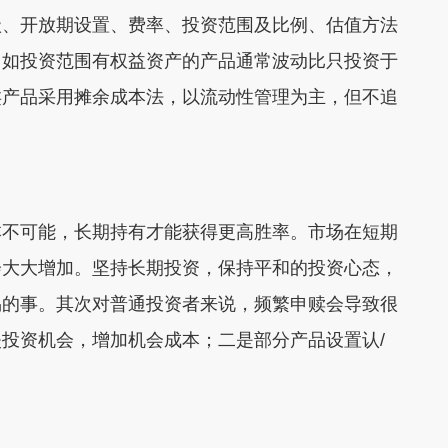
、开放期设置、费率、投资范围及比例、估值方法
。如投资范围有权益资产的产品通常波动比只投资于
类产品采用摊余成本法，以流动性管理为主，但不追
不可能，长期持有才能获得更高胜率。市场在短期
会大大增加。坚持长期投资，保持平和的投资心态，
易的事。其次对普通投资者来说，频繁申赎会导致很
投资机会，增加机会成本；二是部分产品设置认/