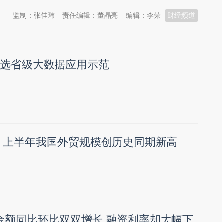
监制：张佳玮
责任编辑：董晶亮
编辑：李荣
财经频道
入选省级大数据应用示范
！ 上半年我国外贸规模创历史同期新高
金额同比环比双双增长 融资利率却大幅下