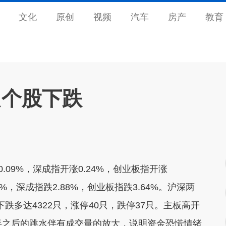
文化
原创
视频
汽车
房产
教育
只个股下跌
9%，深成指开涨0.24%，创业板指开涨
%，深成指跌2.88%，创业板指跌3.64%。沪深两
下跌多达4322只，涨停40只，跌停37只。主板高开
半之后的跳水伴有成交量的放大，说明资金恐慌情绪