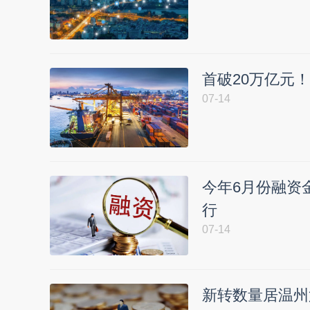
首破20万亿元
07-14
今年6月份融资
行
07-14
新转数量居温州