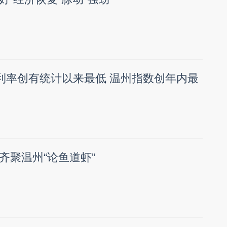
”利率创有统计以来最低 温州指数创年内最
齐聚温州“论鱼道虾”