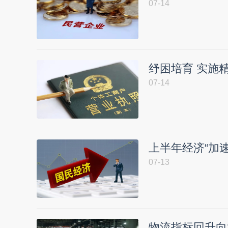
07-14
纾困培育 实施
07-14
上半年经济“加
07-13
物流指标回升向