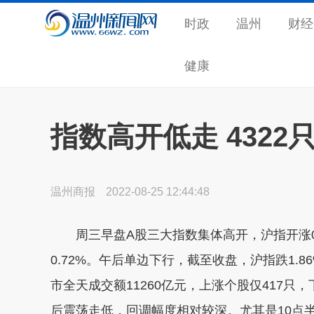
时政
温州
财经
健康
指数高开低走 4322
温州商报
2022-08-25 12:44:48
周三早盘A股三大指数集体高开，沪指开涨0.0
0.72%。午后单边下行，截至收盘，沪指跌1.86
市全天成交额11260亿元，上涨个股仅417只，
后震荡走低，回调幅度相对较深。尤其是10点