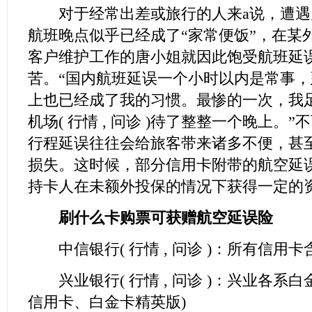
对于经常出差或旅行的人来a说，遭遇
航班晚点似乎已经成了“家常便饭”，在某
客户维护工作的唐小姐就因此饱受航班延
苦。“国内航班延误一个小时以内是常事
上也已经成了我的习惯。最惨的一次，我
机场(
行情
,
问诊
)待了整整一个晚上。”
行程延误往往会给旅客带来诸多不便，甚
损失。这时候，部分信用卡附带的航空延
持卡人在未额外投保的情况下获得一定的
刷什么卡购票可获赠航空延误险
中信银行(
行情
,
问诊
)：所有信用卡
兴业银行(
行情
,
问诊
)：兴业各系白
信用卡、白金卡精英版)