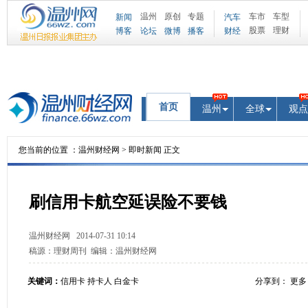
温州
原创
专题
车市
车型
新闻
汽车
股票
理财
博客
论坛
微博
播客
财经
首页
温州
全球
观点
您当前的位置 ：
温州财经网
>
即时新闻
正文
刷信用卡航空延误险不要钱
温州财经网
2014-07-31 10:14
稿源：
理财周刊
编辑：
温州财经网
关键词：
信用卡 持卡人 白金卡
分享到：
更多