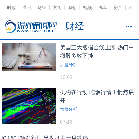
|
|
|
|
|
|
|
|
时政
温州
财经
文化
原创
视频
汽车
房产
教育
财经
美国三大股指全线上涨 热门中
概股多数下挫
大盘分析
10-02
机构在行动 吃饭行情正悄然展
开
大盘分析
07-16
IC1601触发新规 早盘盘中一度跌停