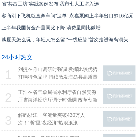
省“共富工坊”实践案例发布 我市七大工坊入选
客商刚下飞机就直奔车间“追单” 永嘉泵阀上半年出口超16亿元
上半年我国黄金产量同比下降 消费量同比微增
聊夏天怎么玩，年轻人怎么留 “一线应答”首次走进海岛洞头
24小时热文
刘捷在舟山调研时强调 发挥比较优势
1
打响特色品牌 持续激发海岛县高质量
发展内生动力
王浩在省气象局省水利厅省自然资源
2
厅省海洋经济厅调研时强调 改革创新
落实落细 确保交出高质量发展和高水
平安全良性互动的高分答卷
解码浙江丨客流量突破430万人
3
次！“浙”里“夜经济”热浪滚滚