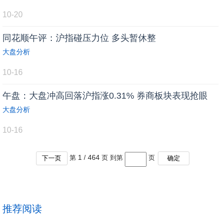
10-20
同花顺午评：沪指碰压力位 多头暂休整
大盘分析
10-16
午盘：大盘冲高回落沪指涨0.31% 券商板块表现抢眼
大盘分析
10-16
1
464
第
/
页 到第
页
下一页
确定
推荐阅读