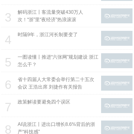
落实落细 确保交出高质量发展和高水
平安全良性互动的高分答卷
解码浙江丨客流量突破430万人
3
次！“浙”里“夜经济”热浪滚滚
时隔9年，浙江河长制要变了
4
一图读懂丨推进“六张网”规划建设 浙江
5
怎么干？
省十四届人大常委会举行第二十五次
6
会议 王浩出席 刘捷作有关报告
政策解读要避免四个误区
7
AI说浙江丨进出口增长8.6%背后的浙
8
产“科技感”