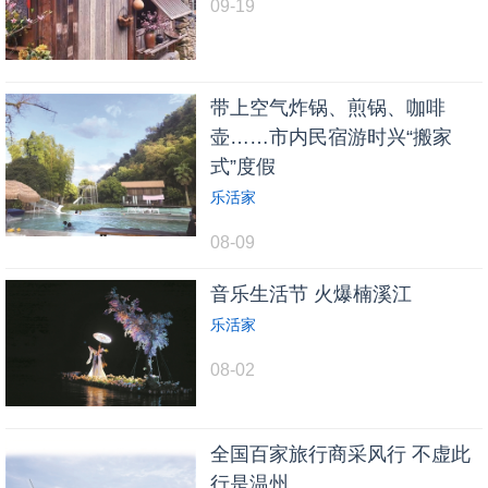
09-19
带上空气炸锅、煎锅、咖啡
壶……市内民宿游时兴“搬家
式”度假
乐活家
08-09
音乐生活节 火爆楠溪江
乐活家
08-02
全国百家旅行商采风行 不虚此
行是温州