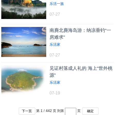
乐活一族
07-27
南麂北麂海岛游：纳凉垂钓“一
房难求”
乐活家
07-27
见证村落成人礼的 海上“世外桃
源”
乐活家
07-19
1
442
第
/
页 到第
页
下一页
确定