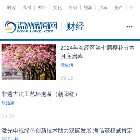
|
|
|
|
|
|
|
|
时政
温州
财经
文化
原创
视频
汽车
房产
教育
财经
2024年海经区第七届樱花节本
月底启幕
潮生活
03-15
非遗古法工艺杯泡茶（朝阳红）
乐活家
05-15
激光电视绿色创新技术助力双碳发展 海信获权威肯定
乐活一族