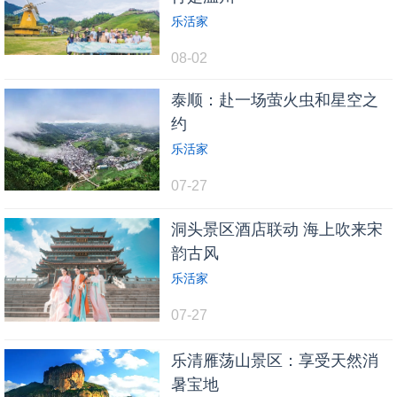
乐活家
08-02
泰顺：赴一场萤火虫和星空之
约
乐活家
07-27
洞头景区酒店联动 海上吹来宋
韵古风
乐活家
07-27
乐清雁荡山景区：享受天然消
暑宝地