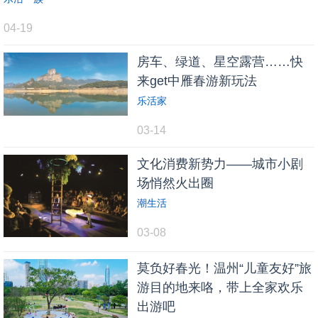
04-19
房车、绿道、星空露营……快
来get中雁春游新玩法
乐活家
03-14
文化消费新势力——城市小剧
场悄然火出圈
潮生活
03-08
莫负好春光！温州“儿童友好”旅
游目的地来咯，带上全家欢乐
出游吧