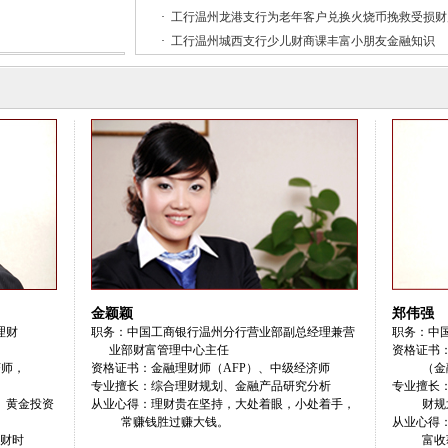
·
工行温州龙港支行为老年客户兑换火烧币挽救受损财
·
工行温州城西支行少儿财商课丰富小朋友金融知识
金颖颖
郑伟强
理财
职务：中国工商银行温州分行营业部副总经理兼营
职务：中
业部财富管理中心主任
资格证书
济师，
资格证书：
金融
理财师（AFP）、中级经济师
（金融
专业擅长：综合理财规划、金融产品研究分析
专业擅长
、黄金投资
从业心得：理财贵在坚持，大处着眼，小处着手，
财规
常赚钱胜过赚大钱。
从业心得
财时
富收获