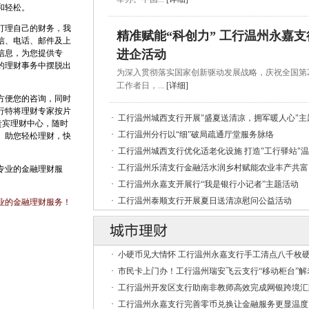
和轻松。
打理自己的财务，我
精准赋能“科创力” 工行温州永嘉
信、电话、邮件及上
进企活动
信息，为您提供专
的理财事务中摆脱出
为深入贯彻落实国家创新驱动发展战略，庆祝全国第2
工作者日，...
[详细]
方便您的咨询，同时
行特将理财专家按片
·
工行温州城西支行开展"盛夏送清凉，拥军暖人心"主
贵宾理财中心，随时
·
工行温州分行以“细”破局疏通厅堂服务脉络
。助您轻松理财，快
·
工行温州城西支行优化适老化设施 打造"工行驿站"
·
工行温州乐清支行金融活水润乡村赋能农业丰产共富
专业的金融理财服
·
工行温州永嘉支开展行“我是银行小记者”主题活动
·
工行温州泰顺支行开展夏日送清凉慰问公益活动
业的金融理财服务！
·
小硬币见大情怀 工行温州永嘉支行手工清点八千枚
·
市民卡上门办！工行温州瑞安飞云支行“移动柜台”解
·
工行温州开发区支行助南非教师高效完成网银跨境汇
·
工行温州永嘉支行完善零币兑换让金融服务更显温度