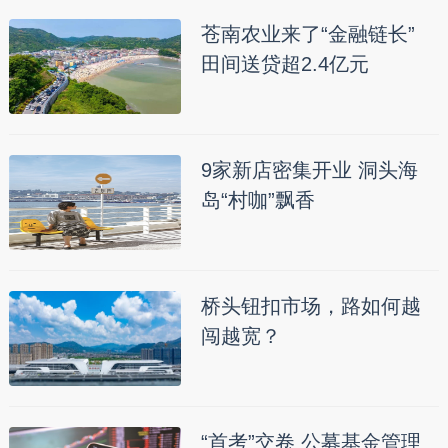
苍南农业来了“金融链长”
田间送贷超2.4亿元
9家新店密集开业 洞头海
岛“村咖”飘香
桥头钮扣市场，路如何越
闯越宽？
“首考”交卷 公募基金管理