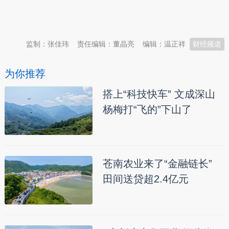
本文转自：
温州新闻网 66wz.com
监制：张佳玮
责任编辑：董晶亮
编辑：温正祥
财经频道
为你推荐
搭上“科技快车” 文成深山
杨梅打“飞的”下山了
苍南农业来了“金融链长”
田间送贷超2.4亿元