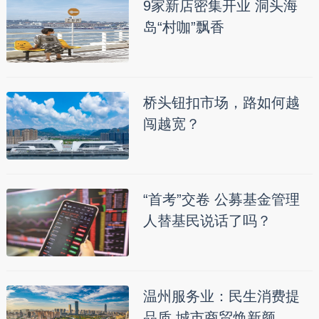
9家新店密集开业 洞头海
岛“村咖”飘香
桥头钮扣市场，路如何越
闯越宽？
“首考”交卷 公募基金管理
人替基民说话了吗？
温州服务业：民生消费提
品质 城市商贸焕新颜