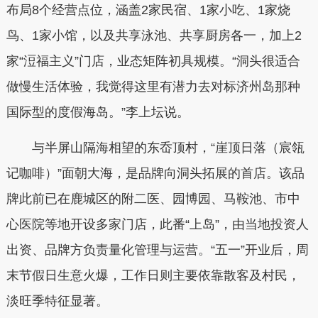
布局8个经营点位，涵盖2家民宿、1家小吃、1家烧
鸟、1家小馆，以及共享泳池、共享厨房各一，加上2
家“浢福主义”门店，业态矩阵初具规模。“洞头很适合
做慢生活体验，我觉得这里有潜力去对标济州岛那种
国际型的度假海岛。”李上坛说。
与半屏山隔海相望的东岙顶村，“崖顶日落（宸瓴
记咖啡）”面朝大海，是品牌向洞头拓展的首店。该品
牌此前已在鹿城区的附二医、园博园、马鞍池、市中
心医院等地开设多家门店，此番“上岛”，由当地投资人
出资、品牌方负责量化管理与运营。“五一”开业后，周
末节假日生意火爆，工作日则主要依靠散客及村民，
淡旺季特征显著。