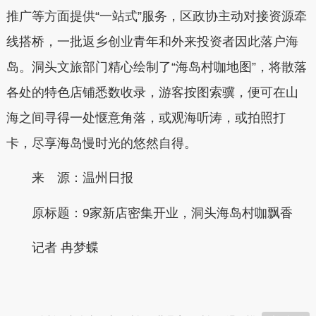
推广等方面提供“一站式”服务，区政协主动对接资源牵
线搭桥，一批返乡创业青年和外来投资者因此落户海
岛。洞头文旅部门精心绘制了“海岛村咖地图”，将散落
各处的特色店铺悉数收录，游客按图索骥，便可在山
海之间寻得一处惬意角落，或观海听涛，或拍照打
卡，尽享海岛慢时光的悠然自得。
来 源：温州日报
原标题：
9家新店密集开业，洞头海岛村咖飘香
记者 冉梦蝶
本文转自：
温州新闻网 66wz.com