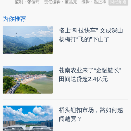
监制：张佳玮
责任编辑：董晶亮
编辑：温正祥
财经频道
为你推荐
搭上“科技快车” 文成深山
杨梅打“飞的”下山了
苍南农业来了“金融链长”
田间送贷超2.4亿元
桥头钮扣市场，路如何越
闯越宽？