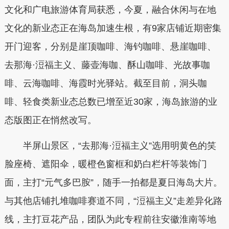
文化和广电旅游体育局获悉，今夏，融合休闲与在地
文化的新业态正在海岛加速生根，有9家店铺近期密集
开门迎客，分别是崖顶咖啡、海钓咖啡、悬崖咖啡、
去那海·浢福主义、藤壶海咖、酥山咖啡、光故事咖
啡、云海咖啡、海霞时光驿站。截至目前，洞头咖
啡、轻食类新业态总数已增至近30家，海岛旅游的业
态版图正在悄然改写。
半屏山景区，“去那海·浢福主义”选用明黄色的笑
脸座椅、遮阳伞，暖橙色窗框和奶白栏杆等装饰门
面，主打“元气多巴胺”，随手一拍都是夏日海岛大片。
与其他店铺扎堆咖啡赛道不同，“浢福主义”走差异化路
线，主打豆花产品，团队为此专程前往安徽淮南等地