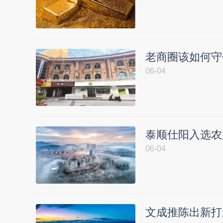
老商圈该如何守
06-04
泰顺仕阳入选农
06-04
文成推陈出新打