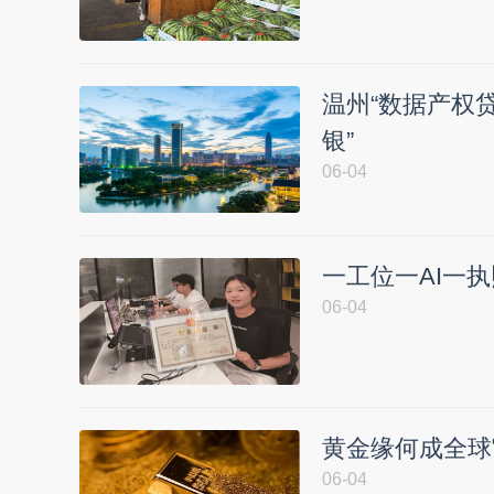
温州“数据产权贷
银”
06-04
一工位一AI一执
06-04
黄金缘何成全球
06-04