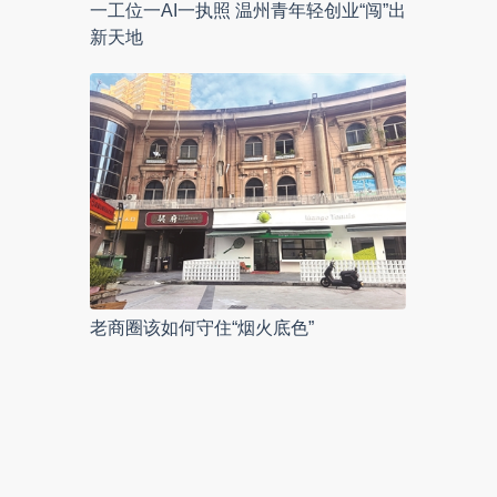
一工位一AI一执照 温州青年轻创业“闯”出
新天地
老商圈该如何守住“烟火底色”