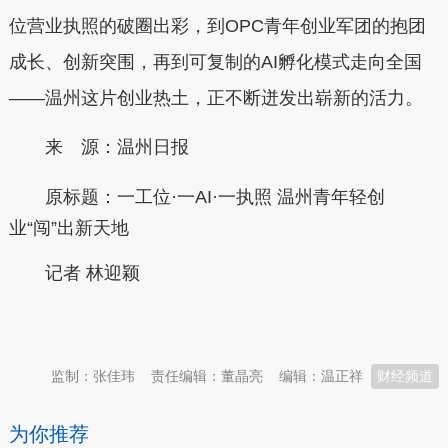
位营业执照的破圈出彩，到OPC青年创业军团的抱团
成长、创新突围，再到可复制的AI孵化模式走向全国
——温州这片创业热土，正不断迸发出崭新的活力。
来 源：温州日报
原标题：
一工位·一AI·一执照 温州青年轻创
业“闯”出新天地
记者 林迎颖
本文转自：
温州新闻网 66wz.com
监制：张佳玮
责任编辑：董晶亮
编辑：温正祥
财经频道
为你推荐