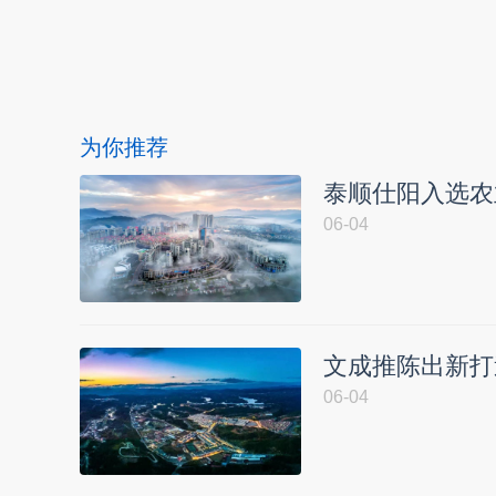
本文转自：
温州新闻网 66wz.com
为你推荐
泰顺仕阳入选农
06-04
文成推陈出新打
06-04