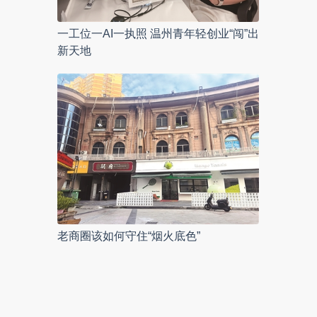
一工位一AI一执照 温州青年轻创业“闯”出
新天地
老商圈该如何守住“烟火底色”