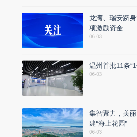
龙湾、瑞安跻身“
项激励资金
06-03
温州首批11条“
06-03
集智聚力，美丽
建“海上花园”
06-03