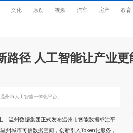
文化
原创
视频
汽车
房产
教育
新路径 人工智能让产业更
和温州市人工智能一体化平台。
上，温州数据集团正式发布温州市智能数据标注平
州城市可信数据空间，创新引入Token化服务，