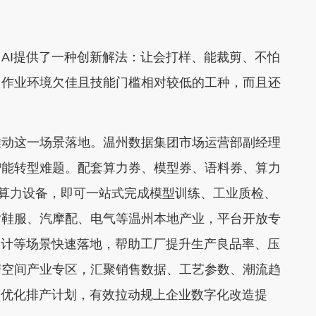
I提供了一种创新解法：让会打样、能裁剪、不怕
、作业环境欠佳且技能门槛相对较低的工种，而且还
动这一场景落地。温州数据集团市场运营部副经理
智能转型难题。配套算力券、模型券、语料券、算力
购算力设备，即可一站式完成模型训练、工业质检、
对鞋服、汽摩配、电气等温州本地产业，平台开放专
设计等场景快速落地，帮助工厂提升生产良品率、压
据空间产业专区，汇聚销售数据、工艺参数、潮流趋
、优化排产计划，有效拉动规上企业数字化改造提