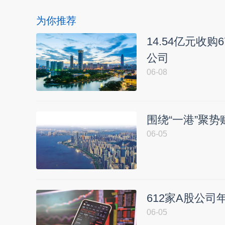
为你推荐
14.54亿元收购
公司
06-08
围绕“一港”聚势
06-05
612家A股公司
06-05