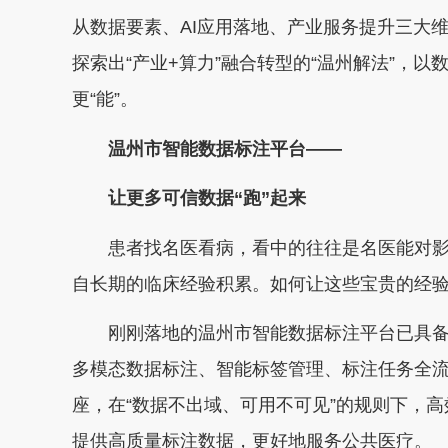
从数据要素、AI应用落地、产业服务提升三大
探索出“产业+算力”融合转型的“温州解法”，
更“能”。
温州市智能数据标注平台——
让更多可信数据“跑”起来
患者找名医看病，看中的往往是名医能对影
自长期的临床经验积累。如何让这些宝贵的经
刚刚落地的温州市智能数据标注平台已具备
多模态数据标注、智能标签管理、标注任务全
座，在“数据不出域、可用不可见”的规则下，
提供高质量标注数据，更好地服务公共医疗。