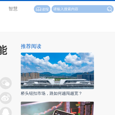
智慧
读报
推荐阅读
能
桥头钮扣市场，路如何越闯越宽？