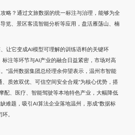
攻略？通过文旅数据的统一标注与治理，能够为全
旅导览、景区客流智能分析等应用，盘活雁荡山、楠
让它变成AI模型可理解的训练语料的关键环
、标注等环节与AI产业的融合日益紧密，市场对高
。”温州数据集团总经理余仰望表示，温州市智能
通、质效双优、可信空间安全合规”为核心优势，搭
汽摩配、医疗、智能驾驶等本地特色产业，大幅降低
缺难题，吸引AI算法企业落地温州，形成“数据标
闭环。