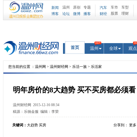
温州
原创
专题
车市
车型
新闻
汽车
股票
理财
博客
论坛
微博
播客
财经
首页
温州
全球
观点
您当前的位置 ：
温州网
>
温州财经网
>
乐活一族
>
乐活家
明年房价的8大趋势 买不买房都必须看
温州财经网
2015-12-16 08:34
稿源：
乐驰金服
编辑：
李荣
关键词：
大趋势 买房
分享到：
更多