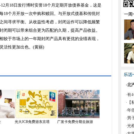
12月18日发行博时安誉18个月定期开放债券基金，这是
每18个月开放一次申购和赎回。与开放式债基和传统封
之间寻求平衡。从收益性考虑，封闭运作可以降低频繁
封闭期可以带来组合更为匹配的久期，提高产品收益。
，相较于市场上的一年期封闭产品具有更优的业绩表现，
灵活性更加出色。(黄丽)
北
·
有
·
【
·
年
·
男子
·
金
光大JCB免费游东京塔
广发卡免费分期去旅游
光
·
女博
·