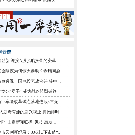
董登新:迎接A股脱胎换骨的变革
黄金隔夜为何惊天暴动？希腊问题...
热点透视：国电投完成合并 核电...
雅戈尔“卖子” 或为战略转型铺路
商业车险改革试点落地连续3年无...
9大新奇有趣的新兴职业 拥抱师时...
曾陷“山寨新闻联播”风波 惠发...
牛市又创新纪录：30亿以下市值“...