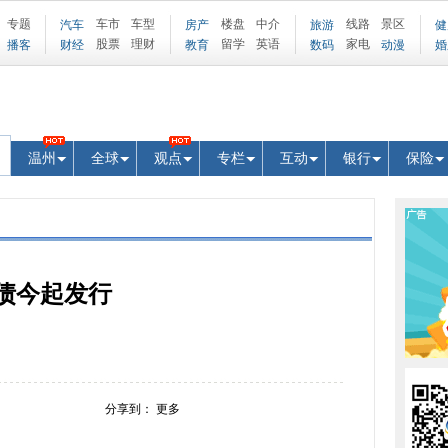
专题
车市
车型
楼盘
中介
线路
景区
汽车
房产
旅游
健
股票
理财
留学
英语
家电
播客
财经
教育
数码
动漫
婚
温州
全球
观点
专栏
互动
银行
保险
债今起发行
分享到：
更多