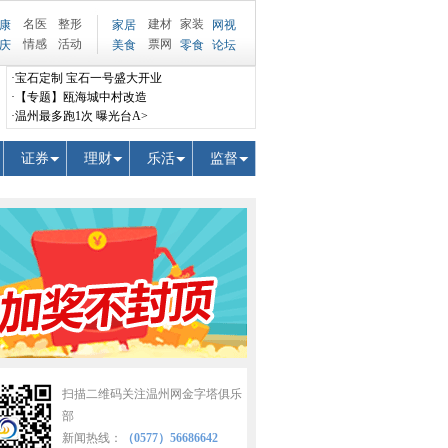
名医
整形
建材
家装
康
家居
网视
情感
活动
票网
庆
美食
零食
论坛
·宝石定制 宝石一号盛大开业
·【专题】瓯海城中村改造
·温州最多跑1次 曝光台A>
证券
理财
乐活
监督
扫描二维码关注温州网金字塔俱乐
部
新闻热线：
（0577）56686642