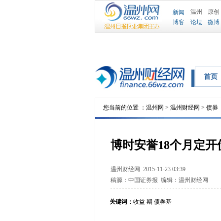
温州
原创
新闻
博客
论坛
微博
首页
您当前的位置 ：
温州网
>
温州财经网
>
债券
博时安誉18个月定开
温州财经网
2015-11-23 03:39
稿源：
中国证券报
编辑：
温州财经网
关键词：
收益 期 债券基