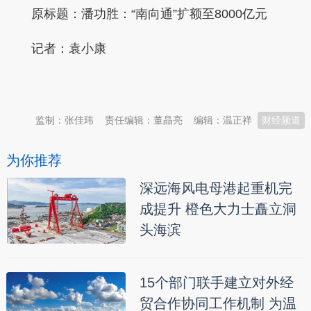
原标题：潘功胜：“南向通”扩额至8000亿元
记者：袁小康
本文转自：
温州新闻网 66wz.com
监制：张佳玮
责任编辑：董晶亮
编辑：温正祥
财经频道
为你推荐
深远海风电母港起重机完
成提升 橙色大力士矗立洞
头海滨
15个部门联手建立对外经
贸合作协同工作机制 为温