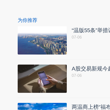
为你推荐
“温版55条”举
07-06
A股交易新规今
07-06
两温商上榜“福布