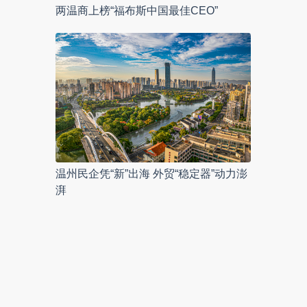
两温商上榜“福布斯中国最佳CEO”
温州民企凭“新”出海 外贸“稳定器”动力澎
湃