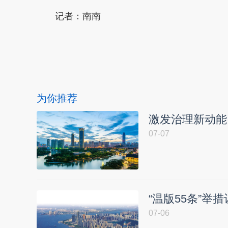
记者：南南
本文转自：
温州新闻网 66wz.com
为你推荐
激发治理新动能
07-07
“温版55条”举
07-06