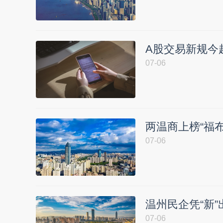
A股交易新规今
07-06
两温商上榜“福布
07-06
温州民企凭“新”
07-06