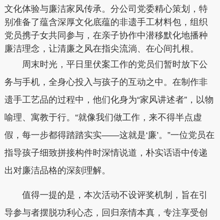
文化体验与廉洁家风传承。分公司党委精心策划，特
别准备了蕴含深厚文化底蕴的非遗手工材料包，组织
党员携子女共同参与，在亲子协作中潜移默化地播种
廉洁理念，让清廉之风在指尖流淌、在心间扎根。
周末时光，平日里伏案工作的党员们暂时放下公
务与手机，全身心投入与孩子的互动之中。在制作非
遗手工艺品的过程中，他们化身为“家风讲述者”，以物
喻理、寓教于行。“就像我们做工作，来不得半点虚
假，每一步都得踏踏实实——这就是‘廉’。”一位党员在
指导孩子细致拼接构件时深情说道，朴实话语中传递
出对廉洁品格的深刻理解。
值得一提的是，本次活动不设评奖机制，旨在引
导参与者摆脱功利心态，回归亲情本真，专注享受创