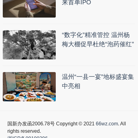
来首单IPO
“数字化”精准管控 温州杨
梅大棚促早杜绝“泡药催红”
温州“一县一宴”地标盛宴集
中亮相
国新办发函2006.78号 Copyright © 2021
66wz.com
. All
rights reserved.