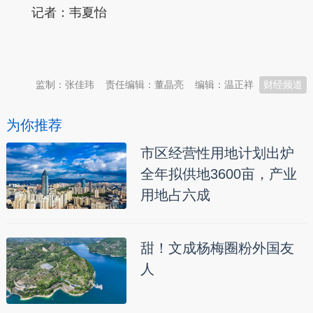
记者：韦夏怡
本文转自：
温州新闻网 66wz.com
监制：张佳玮
责任编辑：董晶亮
编辑：温正祥
财经频道
为你推荐
市区经营性用地计划出炉
全年拟供地3600亩，产业
用地占六成
甜！文成杨梅圈粉外国友
人