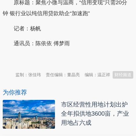
原标题：聚焦小微与温商，“信用变现”只需20分
钟 银行业以纯信用贷款助企“加速跑”
记者：杨帆
通讯员：陈依依 傅梦雨
本文转自：
温州新闻网 66wz.com
监制：张佳玮
责任编辑：董晶亮
编辑：温正祥
财经频道
为你推荐
市区经营性用地计划出炉
全年拟供地3600亩，产业
用地占六成