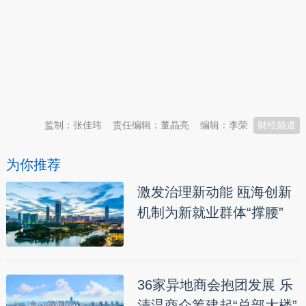
本文转自：
温州新闻网 66wz.com
监制：张佳玮
责任编辑：董晶亮
编辑：李荣
财经频道
为你推荐
激发治理新动能 瓯海创新
机制为新就业群体“撑腰”
36家异地商会抱团发展 乐
清温商众筹建起“总部大楼”