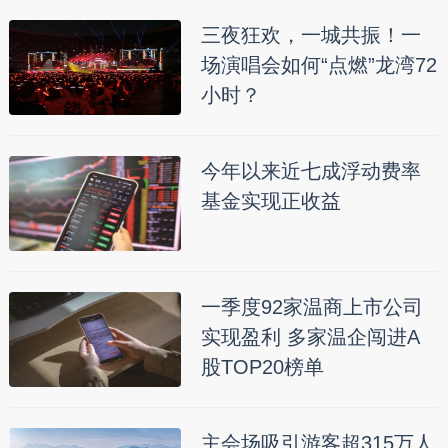
三夜狂欢，一城共振！一
场演唱会如何“点燃”龙湾72
小时？
今年以来近七成浮动费率
基金实现正收益
一季度92家温商上市公司
实现盈利 多家温企闯进A
股TOP20榜单
主会场吸引游客超315万人