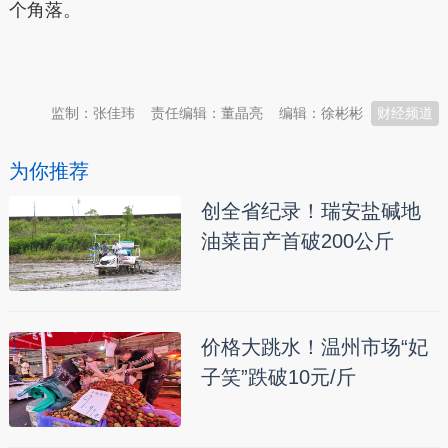
个角落。
本文转自：
温州新闻网 66wz.com
监制：张佳玮
责任编辑：董晶亮
编辑：徐彬彬
财经频道
为你推荐
创全省纪录！瑞安盐碱地
油菜亩产首破200公斤
价格大跳水！温州市场“妃
子笑”跌破10元/斤