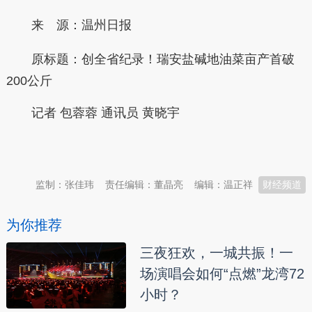
来 源：温州日报
原标题：
创全省纪录！瑞安盐碱地油菜亩产首破
200公斤
记者 包蓉蓉 通讯员 黄晓宇
本文转自：
温州新闻网 66wz.com
监制：张佳玮
责任编辑：董晶亮
编辑：温正祥
财经频道
为你推荐
三夜狂欢，一城共振！一
场演唱会如何“点燃”龙湾72
小时？