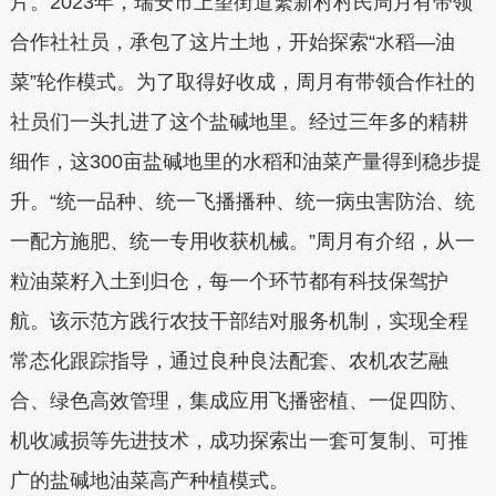
片。2023年，瑞安市上望街道繁新村村民周月有带领
合作社社员，承包了这片土地，开始探索“水稻—油
菜”轮作模式。为了取得好收成，周月有带领合作社的
社员们一头扎进了这个盐碱地里。经过三年多的精耕
细作，这300亩盐碱地里的水稻和油菜产量得到稳步提
升。“统一品种、统一飞播播种、统一病虫害防治、统
一配方施肥、统一专用收获机械。”周月有介绍，从一
粒油菜籽入土到归仓，每一个环节都有科技保驾护
航。该示范方践行农技干部结对服务机制，实现全程
常态化跟踪指导，通过良种良法配套、农机农艺融
合、绿色高效管理，集成应用飞播密植、一促四防、
机收减损等先进技术，成功探索出一套可复制、可推
广的盐碱地油菜高产种植模式。