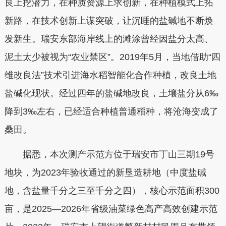
良上挖潜力，在种质资源上求创新，在种植模式上拓
新路，在技术创新上谋突破，让沉睡的盐碱地不断焕
发新生。瑞安东部海岸线上的滩涂曾经因盐分太高、
泥土太少被视为“农业禁区”。2019年5月，当地借助“四
维改良法”技术引进海水稻智能化合作种植，改良土地
盐碱化现状。经过四年的盐碱地改良，土壤盐分从6‰
降到3‰左右，已经适合种植普通稻种，将沧海变成了
桑田。
据悉，本次测产示范方位于瑞安市丁山三期19号
地块，为2023年验收通过的新垦造耕地（中度盐碱
地，含盐量千分之三至千分之四），核心示范面积300
亩，是2025—2026年省级油菜绿色高产高效创建示范