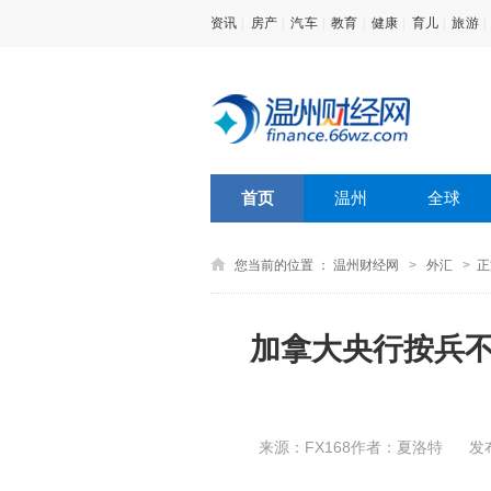
资讯
|
房产
|
汽车
|
教育
|
健康
|
育儿
|
旅游
|
首页
温州
全球
您当前的位置 ：
温州财经网
>
外汇
>
正
加拿大央行按兵不
来源：
FX168作者：夏洛特
发