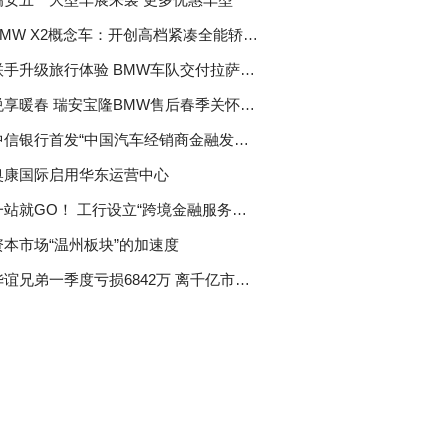
BMW X2概念车：开创高档紧凑全能轿跑细分市场
联手升级旅行体验 BMW车队交付拉萨瑞吉度假酒店
悦享暖春 瑞安宝隆BMW售后春季关怀礼遇
中信银行首发“中国汽车经销商金融发展指数”
奥康国际启用华东运营中心
一站就GO！ 工行设立“跨境金融服务中心”
资本市场“温州板块”的加速度
华谊兄弟一季度亏损6842万 离千亿市值目标渐行渐远