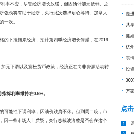
持利率不变，尽管经济增长放缓，但因预计加元疲弱、之
济强劲将有助于经济，央行此次选择耐心等待。加拿大
·
走进
的一次。
·
共
·
抓娃
下挫拖累经济，预计第四季经济增长停滞，在2016
·
杭州
·
表情
加元下滑以及宽松货币政策，经济正在向非资源活动转
·
投资
·
30
·
万家
指标利率维持在0.5%。
点击
可能性下调利率，因油价跌势不休。但到周二晚，市
率，因一些市场人士质疑，央行总裁波洛兹是否会在这个