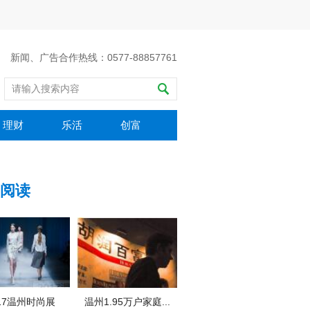
新闻、广告合作热线：0577-88857761
理财
乐活
创富
阅读
017温州时尚展
温州1.95万户家庭...