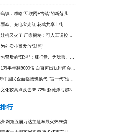
乌镇：领略“互联网+古镇”的新范儿
享雨伞、充电宝走红 花式共享上街
娃机又火了 厂家揭秘：可人工调控抓取率
为外卖小哥发放“驾照”
包背后的“江湖”：赚打赏、为玩票、开创事业
1万半年翻8000倍 白百何出轨绯闻会否坑投资人？
0万中国民企面临接班换代 "富一代"难找二代接班人
文化较高点跌去38.72% 赵薇浮亏超3800万
排行
温州网第五届万达主题车展火热来袭
瑞安五一大型车展来袭 更多优惠车型