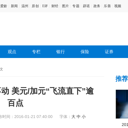
爱龄
|
新闻
|
温州
|
原创
|
E评
|
财经
|
图片
|
专题
|
辟谣
|
政务
|
乐善
|
视频
观点
专栏
银行
保险
证券
文
推荐
动 美元/加元“飞流直下”逾
百点
布时间：
2016-01-21 07:40:00
字体：
大
中
小
2