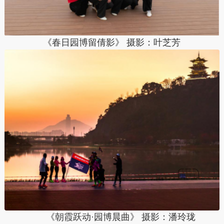
《春日园博留倩影》 摄影：
叶芝芳
《朝霞跃动·园博晨曲》 摄影：
潘玲珑