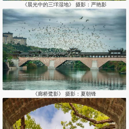
《晨光中的三垟湿地》 摄影：
严艳影
《廊桥鹭影》 摄影：
夏朝锋