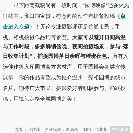
眼下距离截稿尚有一段时间，“园博映像”还在火热
征稿中，窗口期宝贵，有意向的创作者抓紧投稿
（点
击进入专题）
！无论专业摄影师还是普通市民，手
机、相机拍摄作品均可参赛。
大家可以避开日间高温
与工作时段，多多解锁傍晚、夜间拍摄场景，参与“落
日收集计划”，捕捉园博落日余晖与璀璨夜色。
所有入
选佳作将入库园博官方素材库，用于园博会各类宣传
展示，你的作品有望成为推介温州、亮相园博的城市
名片。期待广大市民、摄影爱好者积极参与、踊跃投
稿，用镜头定格全城园博之美！
本文转自：
温州新闻网 66wz.com
监制：张佳玮
责任编辑：董晶亮
编辑：徐彬彬
财经频道