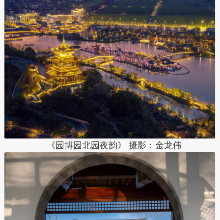
《园博园北园夜韵》 摄影：
金龙伟