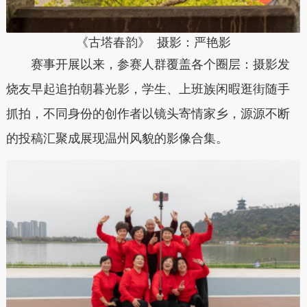
《古塔春韵》 摄影：
严艳影
赛事开展以来，参赛人群覆盖各个圈层：摄影发
烧友早起追拍朝暮光影，学生、上班族闲暇逛街随手
抓拍，不同身份的创作者以镜头寄情家乡，源源不断
的投稿汇聚成展现温州风貌的影像合集。