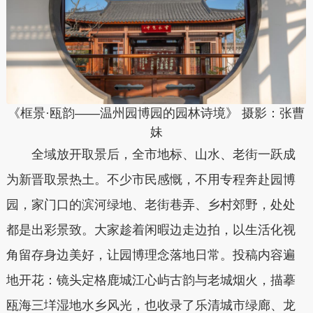
《框景·瓯韵——温州园博园的园林诗境》
摄影：张曹
妹
全域放开取景后，全市地标、山水、老街一跃成
为新晋取景热土。不少市民感慨，不用专程奔赴园博
园，家门口的滨河绿地、老街巷弄、乡村郊野，处处
都是出彩景致。大家趁着闲暇边走边拍，以生活化视
角留存身边美好，让园博理念落地日常。投稿内容遍
地开花：镜头定格鹿城江心屿古韵与老城烟火，描摹
瓯海三垟湿地水乡风光，也收录了乐清城市绿廊、龙