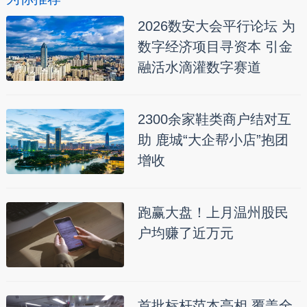
2026数安大会平行论坛 为
数字经济项目寻资本 引金
融活水滴灌数字赛道
2300余家鞋类商户结对互
助 鹿城“大企帮小店”抱团
增收
跑赢大盘！上月温州股民
户均赚了近万元
首批标杆范本亮相 覆盖全