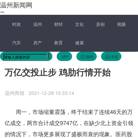
温州新闻网
时政
温州
财经
文化
原创
视频
汽车
房产
教育
健康
APP
爆料
读报
万亿交投止步 鸡肋行情开始
温州商报
2021-12-28 10:33:14
周一，市场缩量震荡，终于结束了连续46天的万
亿成交，两市合计成交9747亿，在缺少北上资金引领
的情况下，市场更多展现了盛极而衰的现象。医药股