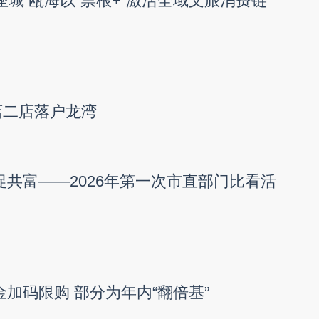
座城 瓯海以“票根+”激活全域文旅消费链
店二店落户龙湾
促共富——2026年第一次市直部门比看活
金加码限购 部分为年内“翻倍基”