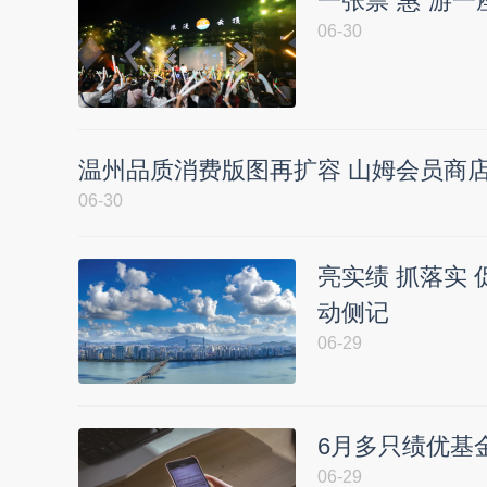
一张票“惠”游一
06-30
温州品质消费版图再扩容 山姆会员商
06-30
亮实绩 抓落实 
动侧记
06-29
6月多只绩优基
06-29