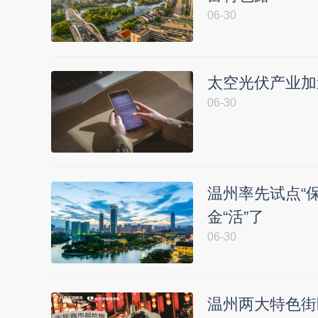
06-30
太空光伏产业加
06-30
温州率先试点“
金“活”了
06-30
温州两大特色街