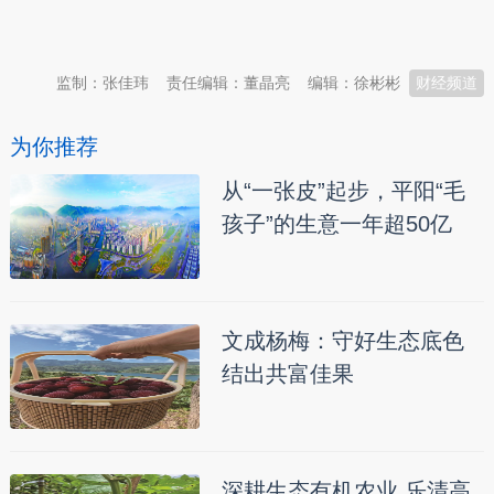
本文转自：
温州新闻网 66wz.com
监制：张佳玮
责任编辑：董晶亮
编辑：徐彬彬
财经频道
为你推荐
从“一张皮”起步，平阳“毛
孩子”的生意一年超50亿
文成杨梅：守好生态底色
结出共富佳果
深耕生态有机农业 乐清高