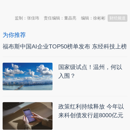
本文转自：
温州新闻网 66wz.com
监制：张佳玮
责任编辑：董晶亮
编辑：徐彬彬
财经频道
为你推荐
福布斯中国AI企业TOP50榜单发布 东经科技上榜
国家级试点！温州，何以
入围？
政策红利持续释放 今年以
来科创债发行超8000亿元