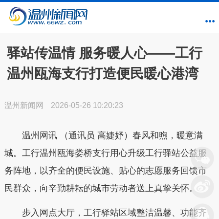
驿站传温情 服务暖人心——工行
温州瓯海支行打造便民暖心港湾
温州新闻网
2026-05-26 10:20:23
温州网讯 （通讯员 高婕妤）春风和煦，暖意满
城。工行温州瓯海娄桥支行用心升级
工行驿站
公益服
务阵地，以齐全的便民设施、贴心的志愿服务回馈市
民群众，向辛勤耕耘的城市劳动者送上真挚关怀。
步入网点大厅，工行驿站区域整洁温馨、功能齐