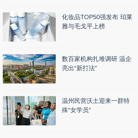
化妆品TOP50强发布 珀莱
雅与毛戈平上榜
数百家机构扎堆调研 温企
亮出“新打法”
温州民营沃土迎来一群特
殊“女学员”