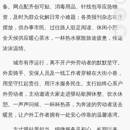
备。网点配齐创可贴、消毒用品、针线包等应急物
资，及时为群众化解日常小难题；各类报刊杂志有序
摆放，供办事市民、过往路人驻足阅读、休闲小憩；
全天候供应暖心茶水，一杯热水驱散旅途疲惫，传递
浓浓温情。
城市有序运行，离不开户外劳动者的默默坚守。
外卖骑手、安保人员及一线工作者穿梭在大街小巷，
用坚守扛起责任、用汗水服务民生。支行始终心系户
外劳动者，主动邀请大家走进驿站歇脚休整、饮水休
憩。一声声问候、一杯杯热茶，为奔波的劳动者送去
暖意，让户外工作者拥有一处安心停靠的温馨港湾。
方寸驿站显担当，细微服务见初心。长期以来，