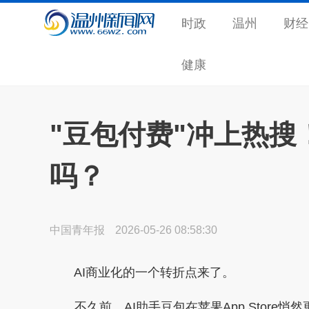
时政
温州
财经
健康
"豆包付费"冲上热搜
吗？
中国青年报
2026-05-26 08:58:30
AI商业化的一个转折点来了。
不久前，AI助手豆包在苹果App Store悄