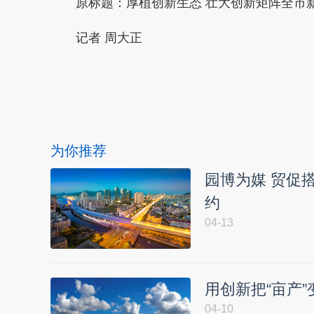
原标题：
厚植创新生态 壮大创新矩阵全市新
记者 周大正
本文转自：
温州新闻网 66wz.com
为你推荐
园博为媒 贸促搭
约
04-13
用创新把“亩产”
04-10