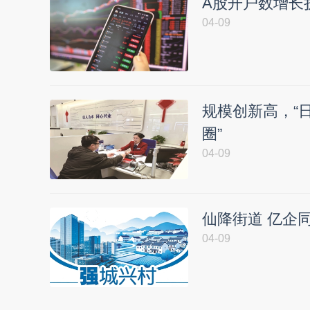
A股开户数增长
04-09
规模创新高，“日
圈”
04-09
仙降街道 亿企
04-09