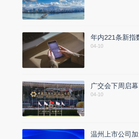
年内221条新
04-10
广交会下周启幕
04-10
温州上市公司加