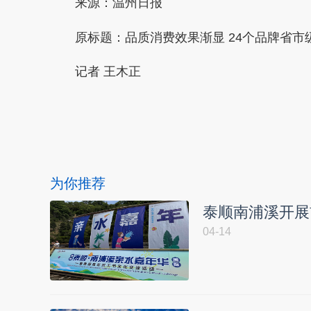
来源：温州日报
原标题：品质消费效果渐显 24个品牌省市
记者 王木正
本文转自：
温州新闻网 66wz.com
为你推荐
泰顺南浦溪开展
04-14