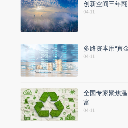
创新空间三年翻
04-11
多路资本用“真
04-11
全国专家聚焦温企
富
04-11