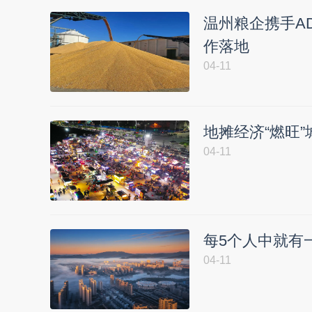
温州粮企携手AD
作落地
04-11
地摊经济“燃旺”
04-11
每5个人中就有一
04-11