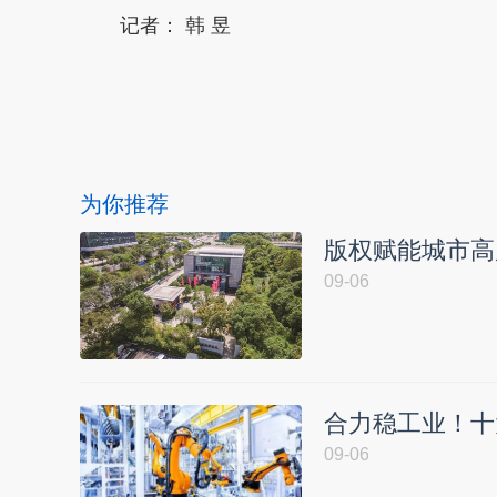
记者：
韩 昱
本文转自：
温州新闻网 66wz.com
为你推荐
版权赋能城市高
09-06
合力稳工业！十
09-06