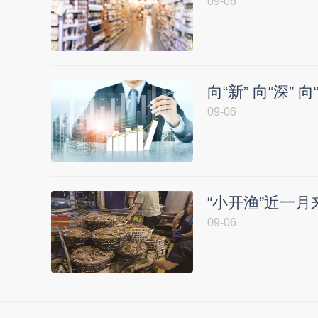
09-06
向“新” 向“深”
09-06
“小开渔”近一
09-06